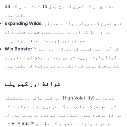
حکمت عملی کے 88fd مطابق آپ کے کھیل کا رخ بدل
سکتا ہے۔
فری اسپن کے دوران، وائلڈ سمبلز
Expanding Wilds:
پوری ریل کو ڈھانپ لیتے ہیں، جس سے جیتنے کے
مواقع میں زبردست اضافہ ہوتا ہے۔
اگر آپ اپنی قسمت کو تھوڑا اور تیز
Win Booster™:
کرنا چاہتے ہیں، تو ون بوسٹر آپشن آپ کے فیچرز
کے متحرک ہونے کے امکانات کو دوگنا کر سکتا ہے۔
شرائط اور گیم پلے
یہ گیم ہائی وولٹیلیٹی (High Volatility) کے ساتھ
آتی ہے، جس کا مطلب ہے کہ اس میں بڑے انعامات کے
مواقع موجود ہیں، لیکن صبر کی ضرورت ہوتی ہے۔ اس
کا RTP 96.5% ہے، جو مارکیٹ کے معیار کے مطابق