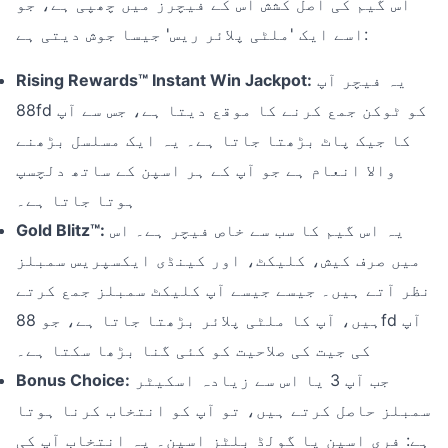
اس گیم کی اصل کشش اس کے فیچرز میں چھپی ہے، جو
اسے ایک 'ملٹی پلائر ریس' جیسا جوش دیتی ہے:
یہ فیچر آپ
Rising Rewards™ Instant Win Jackpot:
88fd کو ٹوکن جمع کرنے کا موقع دیتا ہے، جس سے آپ
کا جیک پاٹ بڑھتا جاتا ہے۔ یہ ایک مسلسل بڑھنے
والا انعام ہے جو آپ کے ہر اسپن کے ساتھ دلچسپ
ہوتا جاتا ہے۔
یہ اس گیم کا سب سے خاص فیچر ہے۔ اس
Gold Blitz™:
میں صرف کیش، کلیکٹ، اور کینڈی ایکسپریس سمبلز
نظر آتے ہیں۔ جیسے جیسے آپ کلیکٹ سمبلز جمع کرتے
ہیں، آپ کا ملٹی پلائر بڑھتا جاتا ہے، جو 88fd آپ
کی جیت کی صلاحیت کو کئی گنا بڑھا سکتا ہے۔
جب آپ 3 یا اس سے زیادہ اسکیٹر
Bonus Choice:
سمبلز حاصل کرتے ہیں، تو آپ کو انتخاب کرنا ہوتا
ہے: فری اسپن یا گولڈ بلٹز اسپن۔ یہ انتخاب آپ کی