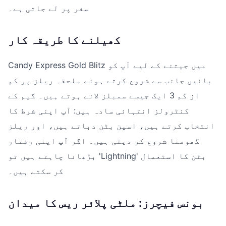
سفر پر لے جاتی ہے۔
کھیلنے کا طریقہ کار
Candy Express Gold Blitz میں جیتنے کے لیے آپ کو
بائیں جانب سے شروع کرتے ہوئے ملحقہ ریلز پر کم
از کم 3 ایک جیسے سمبلز لانے ہوتے ہیں۔ گیم کے
کنٹرولز انتہائی سادہ ہیں: آپ اپنی شرط کا
انتخاب کرتے ہیں، اسپن بٹن دباتے ہیں، اور ریلز
گھومنا شروع کر دیتی ہیں۔ اگر آپ اپنی رفتار
بڑھانا چاہتے ہیں تو 'Lightning' بٹن کا استعمال
کر سکتے ہیں۔
بونس فیچرز: ملٹی پلائر ریس کا میدان