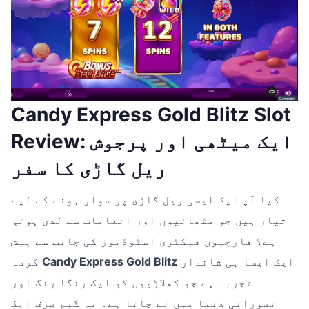
Candy Express Gold Blitz Slot
Review: ایک میٹھی اور پرجوش
ریل گاڑی کا سفر
کیا آپ ایک ایسی ریل گاڑی پر سوار ہونے کے لیے
تیار ہیں جو مٹھائیوں اور انعامات سے لدی ہوئی
ہے؟ فارچیون فیکٹری اسٹوڈیوز کی جانب سے پیش
ایک ایسا ہی شاندار
Candy Express Gold Blitz
کردہ
تجربہ ہے جو کھلاڑیوں کو ایک رنگا رنگ اور
تصوراتی دنیا میں لے جاتا ہے۔ یہ گیم صرف ایک