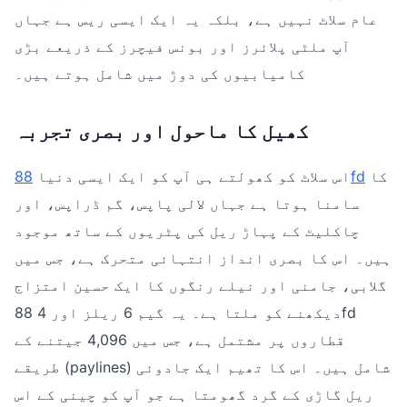
عام سلاٹ نہیں ہے، بلکہ یہ ایک ایسی ریس ہے جہاں
آپ ملٹی پلائرز اور بونس فیچرز کے ذریعے بڑی
کامیابیوں کی دوڑ میں شامل ہوتے ہیں۔
کھیل کا ماحول اور بصری تجربہ
کا
88fd
اس سلاٹ کو کھولتے ہی آپ کو ایک ایسی دنیا
سامنا ہوتا ہے جہاں لالی پاپس، گم ڈراپس، اور
چاکلیٹ کے پہاڑ ریل کی پٹریوں کے ساتھ موجود
ہیں۔ اس کا بصری انداز انتہائی متحرک ہے، جس میں
گلابی، جامنی اور نیلے رنگوں کا ایک حسین امتزاج
دیکھنے کو ملتا ہے۔ یہ گیم 6 ریلز اور 4 88fd
قطاروں پر مشتمل ہے، جس میں 4,096 جیتنے کے
طریقے (paylines) شامل ہیں۔ اس کا تھیم ایک جادوئی
ریل گاڑی کے گرد گھومتا ہے جو آپ کو چینی کے اس