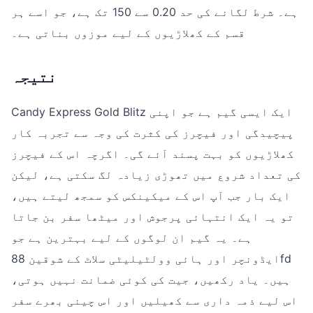
ہے۔ شرط لگانے کی حد 0.20 سے 150 تک ہے، جو اسے ہر
قسم کے کھلاڑیوں کے لیے موزوں بناتی ہے۔
نتیجہ
Candy Express Gold Blitz ایک ایسی گیم ہے جو اپنی
پیچیدگی اور فیچرز کی کثرت کی وجہ سے تجربہ کار
کھلاڑیوں کو بہت پسند آئے گی۔ اگرچہ اس کے فیچرز
کی تعداد شروع میں تھوڑی زیادہ لگ سکتی ہے، لیکن
ایک بار جب آپ اس کے میکینکس کو سمجھ لیتے ہیں،
تو یہ ایک انتہائی پرجوش اور میٹھا سفر بن جاتا
ہے۔ یہ گیم ان لوگوں کے لیے بہترین ہے جو
ایڈونچر اور ہائی وولٹیلیٹی سلاٹ کے شوقین 88fd
ہیں۔ یاد رکھیں، جیت کی کوئی ضمانت نہیں ہوتی،
اس لیے ذمہ داری سے کھیلیں اور اس چینی بھرے سفر